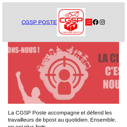
Aller
au
contenu
Facebook
Instagra
CGSP POSTE
La CGSP Poste accompagne et défend les
travailleurs de bpost au quotidien. Ensemble,
on est plus forts.