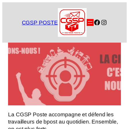
Aller
au
contenu
Facebook
Instagra
CGSP POSTE
La CGSP Poste accompagne et défend les
travailleurs de bpost au quotidien. Ensemble,
on est plus forts.