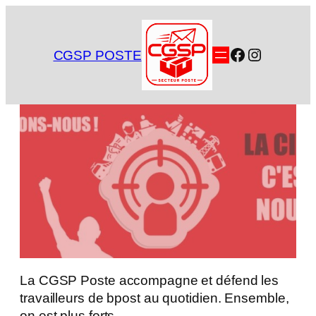
Aller
au
contenu
Facebook
Instagra
CGSP POSTE
La CGSP Poste accompagne et défend les
travailleurs de bpost au quotidien. Ensemble,
on est plus forts.