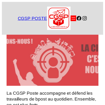
Aller
au
contenu
Facebook
Instagra
CGSP POSTE
La CGSP Poste accompagne et défend les
travailleurs de bpost au quotidien. Ensemble,
on est plus forts.