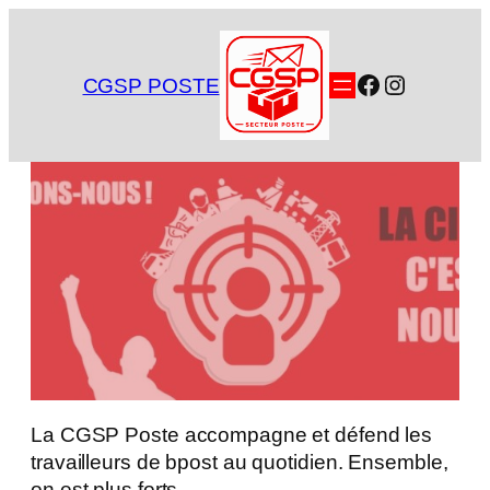
Aller
au
contenu
Facebook
Instagra
CGSP POSTE
La CGSP Poste accompagne et défend les
travailleurs de bpost au quotidien. Ensemble,
on est plus forts.