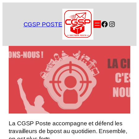
Aller
au
contenu
Facebook
Instagra
CGSP POSTE
La CGSP Poste accompagne et défend les
travailleurs de bpost au quotidien. Ensemble,
on est plus forts.