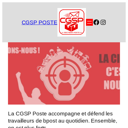
Aller
au
contenu
Facebook
Instagra
CGSP POSTE
La CGSP Poste accompagne et défend les
travailleurs de bpost au quotidien. Ensemble,
on est plus forts.