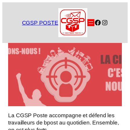
Aller
au
contenu
Facebook
Instagra
CGSP POSTE
La CGSP Poste accompagne et défend les
travailleurs de bpost au quotidien. Ensemble,
on est plus forts.